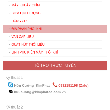
MÁY KHUẤY CHÌM
BƠM ĐỊNH LƯỢNG
ĐỘNG CƠ
ĐĨA PHÂN PHỐI KHÍ
VAN CẤP LIỆU
QUẠT HÚT THỔI LIỆU
LINH PHỤ KIỆN MÁY THỔI KHÍ
HỖ TRỢ TRỰC TUYẾN
Kỹ thuật 1
Hữu Cường_KimPhat
0932181198 (Zalo)
huucuong@kimphatco.com.vn
Kỹ thuật 2