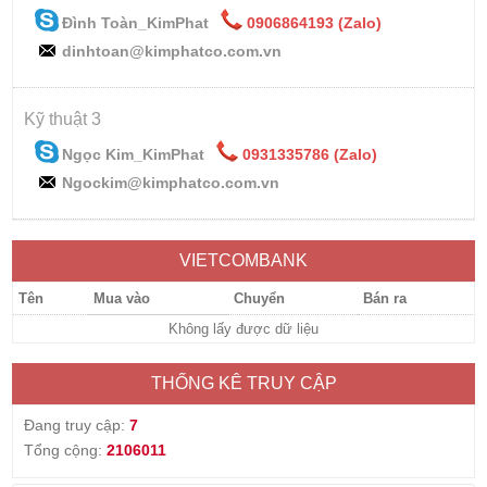
Đình Toàn_KimPhat
0906864193 (Zalo)
dinhtoan@kimphatco.com.vn
Kỹ thuật 3
Ngọc Kim_KimPhat
0931335786 (Zalo)
Ngockim@kimphatco.com.vn
VIETCOMBANK
Tên
Mua vào
Chuyển
Bán ra
Không lấy được dữ liệu
THỐNG KÊ TRUY CẬP
Đang truy cập:
7
Tổng cộng:
2106011