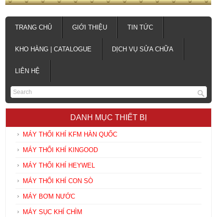
TRANG CHỦ
GIỚI THIỆU
TIN TỨC
KHO HÀNG | CATALOGUE
DỊCH VỤ SỬA CHỮA
LIÊN HỆ
DANH MỤC THIẾT BỊ
MÁY THỔI KHÍ KFM HÀN QUỐC
MÁY THỔI KHÍ KINGOOD
MÁY THỔI KHÍ HEYWEL
MÁY THỔI KHÍ CON SÒ
MÁY BƠM NƯỚC
MÁY SỤC KHÍ CHÌM