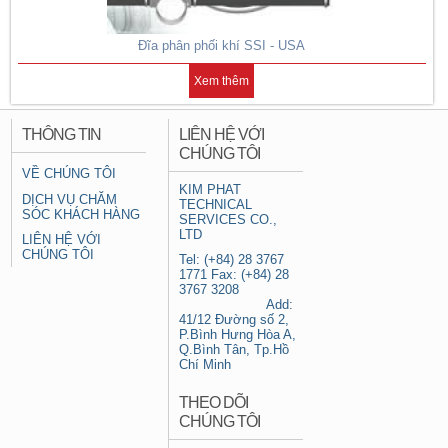
Đĩa phân phối khí SSI - USA
Xem thêm
THÔNG TIN
LIÊN HỆ VỚI
CHÚNG TÔI
VỀ CHÚNG TÔI
KIM PHAT
DỊCH VỤ CHĂM
TECHNICAL
SÓC KHÁCH HÀNG
SERVICES CO.,
LTD
LIÊN HỆ VỚI
CHÚNG TÔI
Tel: (+84) 28 3767
1771 Fax: (+84) 28
3767 3208
Add:
41/12 Đường số 2,
P.Bình Hưng Hòa A,
Q.Bình Tân, Tp.Hồ
Chí Minh
THEO DÕI
CHÚNG TÔI